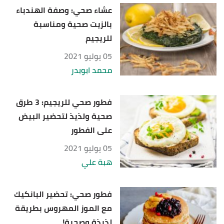
عشاء صحي: وصفة الهندباء
بالزيت صحية ومناسبة
للريجيم
05 يوليو 2021
محمد ابوبدر
فطور صحي للريجيم: 3 طرق
صحية ولذيذ لتحضير البيض
على الفطور
05 يوليو 2021
هبة علي
فطور صحي: تحضير البانكيك
مع الموز المهروس بطريقة
لذيذة وصحية!