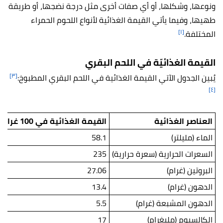
ونوعها، وشكلها، أو أي صفات أخرى مثل درجة نضجها، أو طريقة
طهيها، وفيما يأتي القيمة الغذائية لأنواع اللحوم الحمراء
[١]
المختلفة.
القيمة الغذائيّة في اللحم البقري
[٣]
يُبين الجدول الآتي القيمة الغذائية في اللحم البقري المطبوخ:
[٤]
العناصر الغذائية
القيمة الغذائية في 100 غرام من قطع اللحم البقري
الماء (مليلتر)
58.1
السعرات الحرارية (سعرة حرارية)
235
البروتين (غرام)
27.06
الدهون (غرام)
13.4
الدهون المشبعة (غرام)
5.5
الكالسيوم (مليغرام)
17