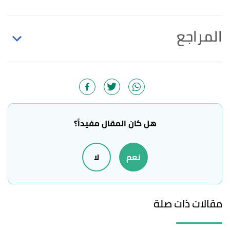
المراجع
أ
ب
ت
Franziska Spritzler (25/9/2019),
"Meat: Good
^
or Bad?"
,
healthline
, Retrieved 16/2/2021. Edited.
أ
ب
,
nhs
, 24/5/2018, Retrieved
"Meat in your diet"
^
16/2/2021. Edited.
هل كان المقال مفيداً؟
,
"Beef, NS as to cut, cooked, lean and fat eaten"
↑
نعم
لا
fdc.nal.usda
, 30/10/2020, Retrieved 16/2/2021.
Edited.
,
fdc.nal.usda
, 30/10/2020,
"Ground beef, cooked"
↑
مقالات ذات صلة
Retrieved 16/2/2021. Edited.