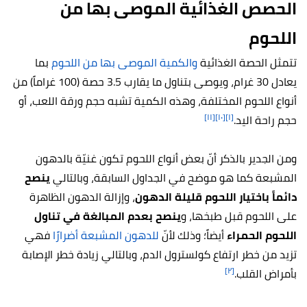
الحصص الغذائية الموصى بها من
اللحوم
تتمثل الحصة الغذائية
والكمية الموصى بها من اللحوم
بما
يعادل 30 غرام، ويوصى بتناول ما يقارب 3.5 حصة (100 غراماً) من
أنواع اللحوم المختلفة، وهذه الكمية تشبه حجم ورقة اللعب، أو
[١١]
[١٠]
[١]
حجم راحة اليد.
ومن الجدير بالذكر أنّ بعض أنواع اللحوم تكون غنيّة بالدهون
المشبعة كما هو موضح في الجداول السابقة، وبالتالي
ينصح
دائماً باختيار اللحوم قليلة الدهون
، وإزالة الدهون الظاهرة
على اللحوم قبل طبخها، و
ينصح بعدم المبالغة في تناول
اللحوم الحمراء
أيضاً؛ وذلك لأنّ
للدهون المشبعة أضرارًا
فهي
تزيد من خطر ارتفاع كولسترول الدم، وبالتالي زيادة خطر الإصابة
[٢]
بأمراض القلب.