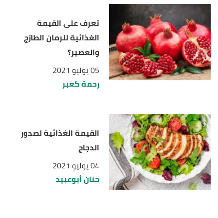
,
dtc.ucsf
, Retrieved
"Food Exchange Lists"
↑
16/2/2021. Edited.
تعرف على القيمة
الغذائية للرمان الطازج
والعصير؟
05 يوليو 2021
رحمة كعبر
القيمة الغذائية لصدور
الدجاج
04 يوليو 2021
حنان أبوعبيد