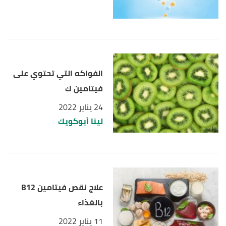
الفواكه التي تحتوي على
فيتامين ك
24 يناير 2022
لينا أبوكويك
علاج نقص فيتامين B12
بالغذاء
11 يناير 2022