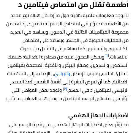
أطعمة تقلل من امتصاص فيتامين د
لا توجد معلومات علمية كافية حول ما إذا كان هناك نوع محدد
من الأطعمة قد يؤثر في امتصاص الجسم لفيتامين د، إذ يُعد من
مجموعة الفيتامينات الذائبة في الدهون، ويساهم في العديد
من العمليات الحيوية في الجسم، ويساعد على امتصاص
الكالسيوم والفسفور، كما يساهم في التقليل من حدوث
[١]
الالتهابات،
ويمكن الحصول عليه من مصادره الغذائية؛ كسمك
السلمون، والسردين، وصفار البيض، والأغذية المدعمة بفيتامين
د مثل؛ الحليب، وحبوب الإفطار،
والزبادي
، بالإضافة إلى المكملات
الغذائية، كما أنّ تعرض البشرة إلى أشعة الشمس يُعدّ المصدر
[٢]
الرئيسي لفيتامين د في الجسم،
وتوجد بعض العوامل التي
تؤثر في امتصاص الجسم لفيتامين د، ومن هذه العوامل ما يأتي:
اضطرابات الجهاز الهضمي
قد تؤثر بعض اضطرابات الجهاز الهضمي في قدرة الجسم على
امتصاص فيتامين د، إذ يتم امتصاصه في الأمعاء الدقيقة، ويتأثر