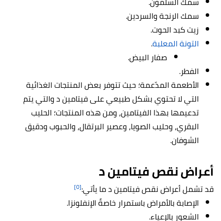
سمك السلمون.
سمك الرنجة والسردين.
زيت كبد الحوت.
التونة المعلبة
.
صفار البيض.
الفطر.
الأطعمة المدّعمة؛ حيث تتوفر بعض المنتجات الغذائية
التي لا تحتوي بشكل طبيعي على فيتامين د والتي يتم
تدعيمها بهذا الفيتامين، ومن هذه المنتجات؛ الحليب
البقري، وحليب الصويا، وعصير البرتقال، والحبوب ودقيق
الشوفان.
أعراض نقص فيتامين د
[٥]
قد تشمل أعراض نقص فيتامين د ما يأتي:
الإصابة بالأمراض باستمرار خاصةً الإنفلونزا.
الشعور بالإعياء.