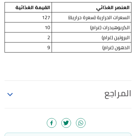
العنصر الغذائي
القيمة الغذائية
السعرات الحرارية (سعرة حرارية)
127
الكربوهيدرات (غرام)
10
البروتين (غرام)
2
الدهون (غرام)
9
المراجع
,
webmd
,
"Health Benefits of Sesame Seeds"
↑
30/11/2020, Retrieved 13/10/2022. Edited.
Jillian Kubala (20/3/2018),
"Is Nutella Healthy?
↑