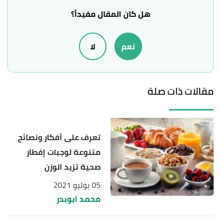
Ingredients, Nutrition and More"
,
healthline
,
هل كان المقال مفيداً؟
Retrieved 13/10/2022. Edited.
نعم
لا
,
crowdedkitchen
,
"SESAME CHOCOLATE BARK"
↑
2/8/2021, Retrieved 13/10/2022. Edited.
,
"SESAMELLA (CHOCOLATE SESAME BUTTER)"
↑
مقالات ذات صلة
norecipes
, Retrieved 13/10/2022. Edited.
تعرف على أفكار ونصائح
متنوعة لوجبات إفطار
صحية تزيد الوزن
05 يوليو 2021
محمد ابوبدر