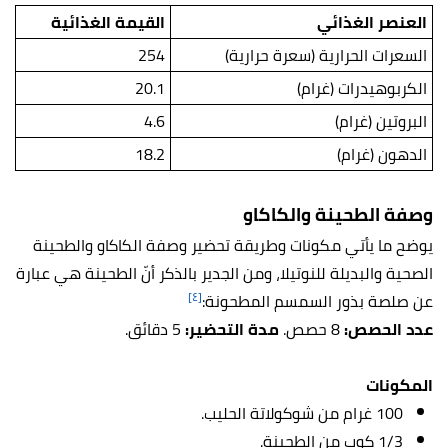
العنصر الغذائي
القيمة الغذائية
السعرات الحرارية (سعرة حرارية)
254
الكربوهيدرات (غرام)
20.1
البروتين (غرام)
4.6
الدهون (غرام)
18.2
وصفة الطحينة والكاكاو
يوضح ما يأتي مكونات وطريقة تحضير وصفة الكاكاو والطحينة
الصحية والبديلة للنوتيلا، ومن الجدير بالذكر أنّ الطحينة هي عبارة
[٤]
عن صلصة بذور السمسم المطحونة:
عدد الحصص:
8 حصص.
مدة التحضير:
5 دقائق.
المكونات
100 غرام من شوكولاتة الحليب.
1/3 كوب من الطحينة.