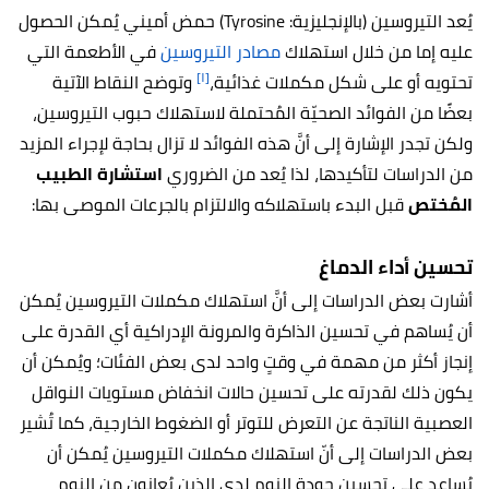
يُعد التيروسين (بالإنجليزية: Tyrosine) حمض أميني يُمكن الحصول
عليه إما من خلال استهلاك
مصادر التيروسين
في الأطعمة التي
[١]
تحتويه أو على شكل مكملات غذائية،
وتوضح النقاط الآتية
بعضًا من الفوائد الصحيّة المُحتملة لاستهلاك حبوب التيروسين،
ولكن تجدر الإشارة إلى أنَّ هذه الفوائد لا تزال بحاجة لإجراء المزيد
من الدراسات لتأكيدها، لذا يُعد من الضروري
استشارة الطبيب
المُختص
قبل البدء باستهلاكه والالتزام بالجرعات الموصى بها:
تحسين أداء الدماغ
أشارت بعض الدراسات إلى أنَّ استهلاك مكملات التيروسين يُمكن
أن يُساهم في تحسين الذاكرة والمرونة الإدراكية أي القدرة على
إنجاز أكثر من مهمة في وقتٍ واحد لدى بعض الفئات؛ ويُمكن أن
يكون ذلك لقدرته على تحسين حالات انخفاض مستويات النواقل
العصبية الناتجة عن التعرض للتوتر أو الضغوط الخارجية، كما تُشير
بعض الدراسات إلى أنّ استهلاك مكملات التيروسين يُمكن أن
يُساعد على تحسين جودة النوم لدى الذين يُعانون من النوم