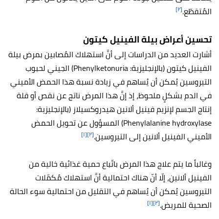
[٢]
المُتقطّع.
تحسين أعراض بيلة الفينيل كيتون
أشارت العديد من الدراسات إلى أنَّ استهلاك المُصابين بمرض بيلة
الفينيل كيتون (بالإنجليزية: Phenylketonuria) الجيني لحبوب
التيروسين يُمكن أن يُساهم في زيادة نسبة هذا الحمض الأميني
في الدم بشكلٍ ملحوظ، إذ إنَّ هذا المرض ناتج عن نقص أو قلة
إنتاج الجسم لإنزيم فينيل ألانين هيدروكسيلاز (بالإنجليزية:
Phenylalanine hydroxylase) المسؤول عن تحويل الحمض
[١]
[٢]
الأميني الفينيل ألانين إلى التيروسين.
وغالباً ما يتم علاج هذا المرض باتّباع حمية غذائية خالية من
الفينيل ألانين، إلّا أنّ هناك احتمالية أنَّ استهلاك مُكمّلات
التيروسين يُمكن أن يُساهم في التقليل من احتمالية سوء الحالة
[١]
[٢]
الصحية للمريض.