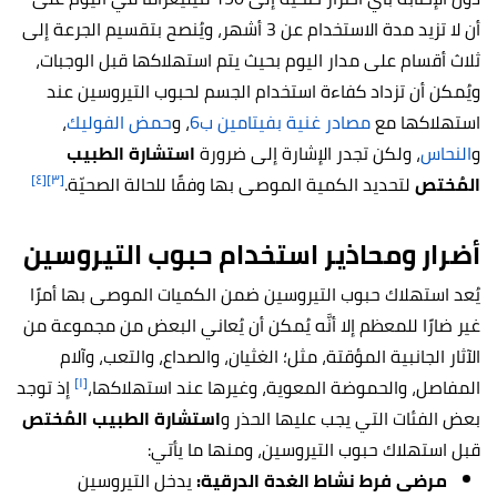
أن لا تزيد مدة الاستخدام عن 3 أشهر، ويُنصح بتقسيم الجرعة إلى
ثلاث أقسام على مدار اليوم بحيث يتم استهلاكها قبل الوجبات،
ويُمكن أن تزداد كفاءة استخدام الجسم لحبوب التيروسين عند
استهلاكها مع
مصادر غنية بفيتامين ب6
، و
حمض الفوليك
،
و
النحاس
، ولكن تجدر الإشارة إلى ضرورة
استشارة الطبيب
[٤]
[٣]
المُختص
لتحديد الكمية الموصى بها وفقًا للحالة الصحيّة.
أضرار ومحاذير استخدام حبوب التيروسين
يُعد استهلاك حبوب التيروسين ضمن الكميات الموصى بها أمرًا
غير ضارًا للمعظم إلا أنَّه يُمكن أن يُعاني البعض من مجموعة من
الآثار الجانبية المؤقتة، مثل؛ الغثيان، والصداع، والتعب، وآلام
[١]
المفاصل، والحموضة المعوية، وغيرها عند استهلاكها،
إذ توجد
بعض الفئات التي يجب عليها الحذر و
استشارة الطبيب المُختص
قبل استهلاك حبوب التيروسين، ومنها ما يأتي:
مرضى فرط نشاط الغدة الدرقية:
يدخل التيروسين