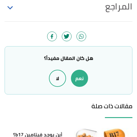
المراجع
أ
ب
ت
ث
ج
ح
خ
د
ذ
Cathy Wong (30/11/2021),
"The
^
Health Benefits of Tyrosine"
,
verywellfit
, Retrieved
12/2/2022. Edited.
أ
ب
ت
Gavin Walle (1/2/2018),
"Tyrosine: Benefits,
^
هل كان المقال مفيداً؟
Side Effects and Dosage"
,
healthline
, Retrieved
12/2/2022. Edited.
نعم
لا
أ
ب
Poonam Sachdev (5/10/2021),
"Health
^
Benefits of L-Tyrosine"
,
webmd
, Retrieved
12/2/2022. Edited.
مقالات ذات صلة
أ
ب
ت
,
rxlist
, 11/6/2021, Retrieved
"TYROSINE"
^
14/2/2022. Edited.
أين يوجد فيتامين b17؟