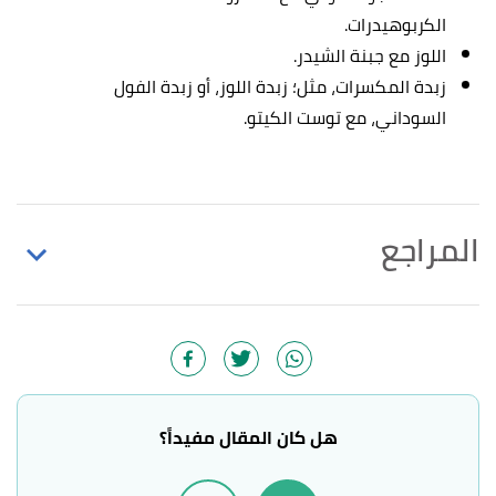
الكربوهيدرات.
اللوز مع جبنة الشيدر.
زبدة المكسرات، مثل؛ زبدة اللوز، أو زبدة الفول
السوداني، مع توست الكيتو.
المراجع
أ
ب
ت
Jillian Kubala (9/3/2023),
"A Keto Diet Meal
^
Plan and Menu for a Lower Carb Lifestyle"
,
healthline
, Retrieved 1/5/2023. Edited.
أ
ب
Jessica Migala (12/1/2023),
"Keto Diet: A
^
هل كان المقال مفيداً؟
Complete List of What to Eat and Avoid, Plus a 7-
Day Sample Menu"
,
everydayhealth
, Retrieved