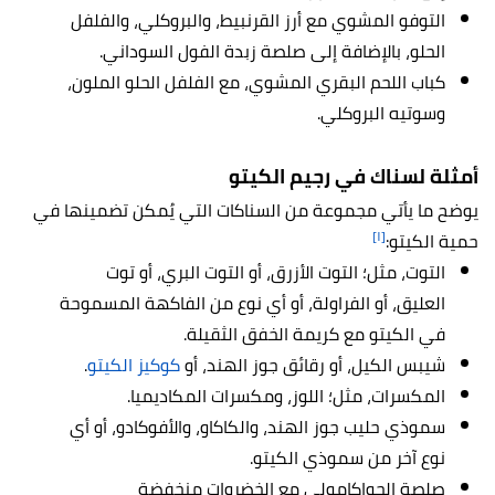
التوفو المشوي مع أرز القرنبيط، والبروكلي، والفلفل
الحلو، بالإضافة إلى صلصة زبدة الفول السوداني.
كباب اللحم البقري المشوي، مع الفلفل الحلو الملون،
وسوتيه البروكلي.
أمثلة لسناك في رجيم الكيتو
يوضح ما يأتي مجموعة من السناكات التي يُمكن تضمينها في
[١]
حمية الكيتو:
التوت، مثل؛ التوت الأزرق، أو التوت البري، أو توت
العليق، أو الفراولة، أو أي نوع من الفاكهة المسموحة
في الكيتو مع كريمة الخفق الثقيلة.
شيبس الكيل، أو رقائق جوز الهند، أو
كوكيز الكيتو
.
المكسرات، مثل؛ اللوز، ومكسرات المكاديميا.
سموذي حليب جوز الهند، والكاكاو، والأفوكادو، أو أي
نوع آخر من سموذي الكيتو.
صلصة الجواكامولي مع الخضروات منخفضة