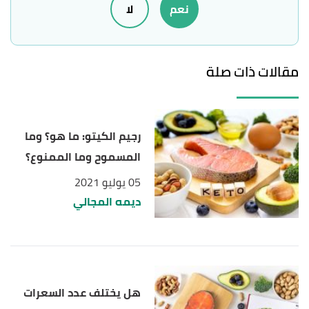
نعم
لا
1/5/2023. Edited.
Andreas Eenfeldt (9/11/2022),
"14-day keto diet
↑
meal plan"
,
dietdoctor
, Retrieved 1/5/2023. Edited.
مقالات ذات صلة
رجيم الكيتو: ما هو؟ وما
المسموح وما الممنوع؟
05 يوليو 2021
ديمه المجالي
هل يختلف عدد السعرات