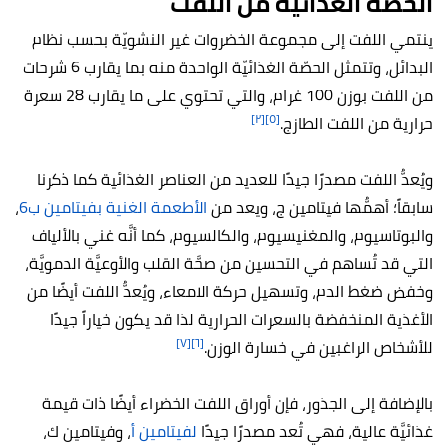
الحصَّة الغذائيَّة من اللفت
ينتمي اللفت إلى مجموعة الخضروات غير النشويّة بحسب نظام
البدائل، وتتمثل الحصّة الغذائيّة الواحدة منه بما يقارب 6 شرحات
من اللفت بوزن 100 غرام، والتي تحتوي على ما يقارب 28 سعرة
[٢]
[٥]
حرارية من اللفت الطازج.
ويُعدُّ اللفت مصدرًا جيدًا للعديد من العناصر الغذائية كما ذكرنا
سابقاً؛ أهمُّها فيتامين ج، ويعد من
الأطعمة الغنية بفيتامين ب6
،
والبوتاسيوم، والمغنيسيوم، والكالسيوم، كما أنَّه غني بالألياف
التي قد تُساهم في التحسين من صحَّة القلب والأوعيَّة الدمويَّة،
وخفض ضغط الدم، وتسهيل حركة الامعاء، ويُعدُّ اللفت أيضًا من
الأغذية المنخفضة بالسعرات الحرارية لذا قد يكون خياراً جيدًا
[٧]
[٦]
للأشخاص الراغبين في خسارة الوزن.
بالإضافة إلى الجذور، فإن أوراق اللفت الخضراء أيضًا ذات قيمة
غذائيَّة عالية، فهي تُعد مصدرًا جيدًا
لفيتامين أ
، وفيتامين ك،