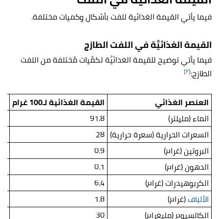
فيما يأتي القيمة الغذائية للفت بأشكال وكميات مختلفة.
القيمة الغذائيَّة في اللفت الطازج
فيما يأتي توضيح للقيمة الغذائيَّة لكمِّيات مُختلفة من اللفت
[٢]
الطازج:
العنصر الغذائي
القيمة الغذائية لـ100 غرام
القيم
الماء (مليلتر)
91.8
19
السعرات الحرارية (سعرة حرارية)
28
.4
البروتين (غرام)
0.9
.1
الدهون (غرام)
0.1
.1
الكربوهيدرات (غرام)
6.4
.3
الألياف
(غرام)
1.8
.3
الكالسيوم (مليغرام)
30
39