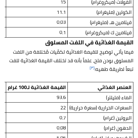
الفولات (ميكروغرام)
15
.5
الكولين (مليغرام)
11.1
.4
فيتامين هـ (مليغرام)
0.03
03
فيتامين ك (ميكروغرام)
0.1
.1
القيمة الغذائية في اللفت المسلوق
فيما يأتي توضيح للقيمة الغذائية لكمِّيات مُختلفة من اللفت
المسلوق بودن ملح، علماً بأنه قد تختلف القيمة الغذائية للفت
[٣]
تبعاً لطريقة طهيه:
العنصر الغذائي
القيمة الغذائية لـ100 غرام
الق
الماء (مليلتر)
93.6
46
السعرات الحرارية (سعرة حرارية)
22
.3
البروتين (غرام)
0.7
.1
الدهون (غرام)
0.08
.1