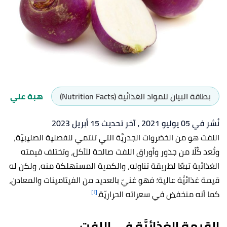
بطاقة البيان للمواد الغذائية (Nutrition Facts)
هبة علي
نُشر في 05 يوليو 2021
، آخر تحديث 15 أبريل 2023
اللفت هو من الخضروات الجذريَّة التي تنتمي للفصلية الصليبيّة،
وتُعد كُلًا من جذور وأوراق اللفت صالحة للأكل، وتختلف قيمته
الغذائية تبعًا لطريقة تناوله، والكمية المستهلكة منه، ولكن له
قيمة غذائيَّة عالية؛ فهو غنيّ بالعديد من الفيتامينات والمعادن،
[١]
كما أنه منخفض في سعراته الحراريّة.
القيمة الغذائيَّة في اللفت