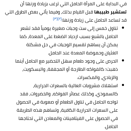
في البداية على المرأة الحامل التي ترغب بزيادة وزنها أن
تستشير طبيبها
قبل القيام بذلك، وفيما يأتي بعض الطرق التي
[٣]
[٢]
قد تساعد الحامل على زيادة وزنها:
تناول خمس إلى ست وجبات صغيرة يومياً فقد تشعر
الحامل بالشبع بسبب ازدياد الضغط على المعدة، كما
يمكن أن يساهم تقسيم الوجبات في حل مشكلة
الغثيان وحموضة المعدة عند الحامل.
الحرص على وجود طعام سهل التحضير مع الحامل أينما
ذهبت؛ كالفواكه الطازجة أو المجففة، والبسكويت،
والزبادي، والمكسرات.
استهلاك مشروبات العالية بالسعرات الحرارية،
كالسموذي، وكذلك عصائر الفواكه، والخضروات، فقد
تواجه الحامل في تناول الطعام أو صعوبة في الحصول
على السعرات الحرارية الكافية، وتساهم هذه الطريقة
في الحصول على الفيتامينات والمعادن التي تحتاجها
الحامل.