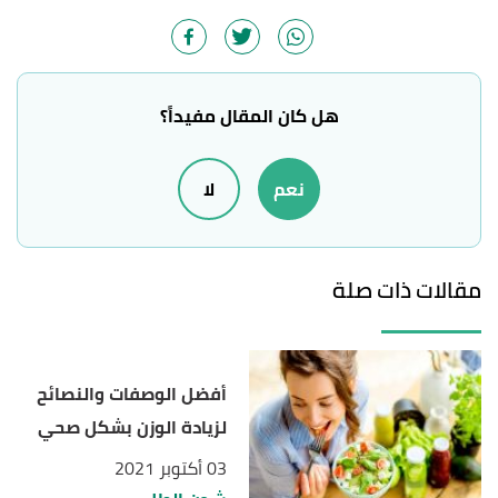
Enough Weight During Pregnancy: 6 Tips to Get Back
on Track"
,
whattoexpect
, Retrieved 6/2/2021.
Edited.
هل كان المقال مفيداً؟
Robin Elise Weiss (27/1/2021),
"How to Gain
↑
Weight During Pregnancy"
,
verywellfamily
, Retrieved
نعم
لا
6/2/2021. Edited.
,
"Gain Weight Safely During Your Pregnancy"
↑
webmd
, Retrieved 1/3/2021. Edited.
مقالات ذات صلة
,
mayoclinic
,
"High-calorie, high-protein smoothie"
↑
15/9/2017, Retrieved 6/2/2021. Edited.
أفضل الوصفات والنصائح
لزيادة الوزن بشكل صحي
03 أكتوبر 2021