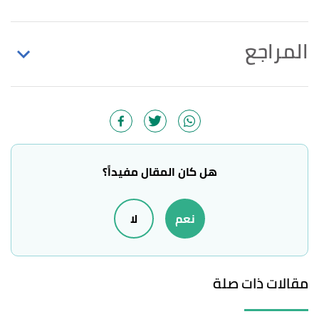
المراجع
,
"The health benefits of broccoli"
↑
medicalnewstoday
. Edited.
,
fdc
, 1/4/2019, Retrieved
"Broccoli, raw"
↑
18/5/2022. Edited.
هل كان المقال مفيداً؟
أ
ب
ت
"Broccoli 101: Nutrition Facts and Health
^
نعم
لا
Benefits"
,
healthline
, Retrieved 18/5/2022. Edited.
أ
ب
ت
,
webmd
,
"Health Benefits of Broccoli"
^
Retrieved 18/5/2022. Edited.
مقالات ذات صلة