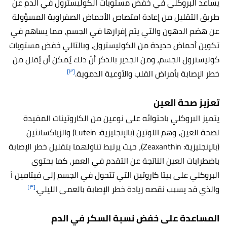
يساعد البروكلي في خفض مستويات الكوليسترول في الدم عن
طريق التقليل من إعادة امتصاص الأحماض الصفراوية المسؤولة
عن هضم الدهون والتي يتم إفرازها في الجسم، مما يساهم في
تكوين أحماض جديدة من الكوليسترول، وبالتالي خفض مستويات
كوليسترول الجسم، ومن الجدير بالذكر أنّ ذلك يُمكن أن يُقلل من
[٣]
خطر الإصابة بأمراض القلب والأوعية الدموية.
تعزيز صحة العين
يتميز البروكلي باحتوائه على نوعين من الكاروتينات المفيدة
لصحة العين، وهم اللوتين (بالإنجليزية: Lutein) والزياكسانثين
(بالإنجليزية: Zeaxanthin)، حيث يرتبط تناولهما بتقليل خطر الإصابة
باضطرابات العين الناتجة عن التقدم في العمر، كما يحتوي
البروكلي على بيتا كاروتين التي تتحول في الجسم إلى فيتامين أ
[٣]
والذي قد يسبب نقصه زيادة خطر الإصابة بالعمى الليلي.
المساعدة على خفض نسبة السكر في الدم