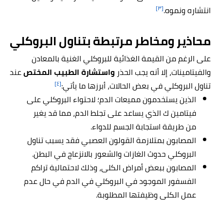
[٣]
انتشاره ونموه.
محاذير ومخاطر مرتبطة بتناول البروكلي
على الرغم من القيمة الغذائية للبروكلي الغنية بالمعادن
والفيتامينات، إلا أنه يجب الحذر
واستشارة الطبيب المختص
عند
[٤]
تناول البروكلي في بعض الحالات، أبرزها ما يأتي:
الذين يستخدمون مميعات الدم؛ لاحتواء البروكلي على
فيتامين ك الذي يساعد على تجلط الدم، مما قد يغير
من طريقة استجابة الجسم للدواء.
المصابون بمتلازمة القولون العصبي فقد يسبب تناول
البروكلي حدوث الغازات والشعور بالانزعاج في البطن.
المصابون ببعض أمراض الكلى، وذلك لاحتمالية تراكم
الفسفور الموجود في البروكلي في الدم في حال عدم
عمل الكلى وظيفتها المطلوبة.