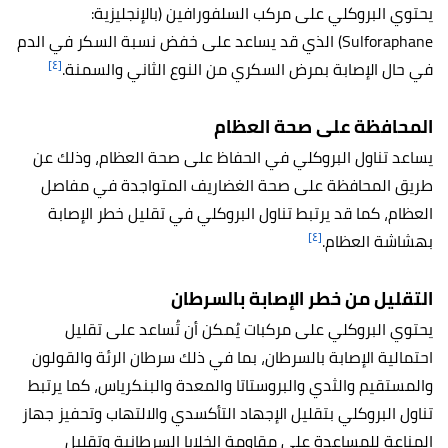
يحتوي البروكلي على مركب السلفورافين (بالإنجليزية:
Sulforaphane) الذي قد يساعد على خفض نسبة السكر في الدم
[٤]
في حال الإصابة بمرض السكري من النوع الثاني والسمنة.
المحافظة على صحة العظام
يساعد تناول البروكلي في الحفاظ على صحة العظام، وذلك عن
طريق المحافظة على صحة الغضاريف المتواجدة في مفاصل
العظام، كما قد يرتبط تناول البروكلي في تقليل خطر الإصابة
[٤]
بهشاشة العظام.
التقليل من خطر الإصابة بالسرطان
يحتوي البروكلي على مركبات يُمكن أن تُساعد على تقليل
احتمالية الإصابة بالسرطان، بما في ذلك سرطان الرئة والقولون
والمستقيم والثدي والبروستاتا والمعدة والبنكرياس، كما
يرتبط
تناول البروكلي بتقليل الإجهاد التأكسدي والالتهاب وتحفيز جهاز
المناعة للمساعدة على مقاومة الخلايا السرطانية وتقليل