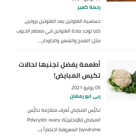
رحمة كعبر
حساسية الغلوتين يعد الغلوتين بروتين،
كما توجد مادة الغلوتين في معظم الحبوب
مثل؛ القمح والشعير والجاودار،...
أطعمة يفضل تجنبها لحالات
تكيس المبايض!
05 يوليو 2021
ربى ابو رمضان
تكيُّس المبايض تُعرف متلازمة تكيُّس
المبايض (بالإنجليزيّة: Polycystic ovary
syndrome) المعروفة اختصاراً بـ...