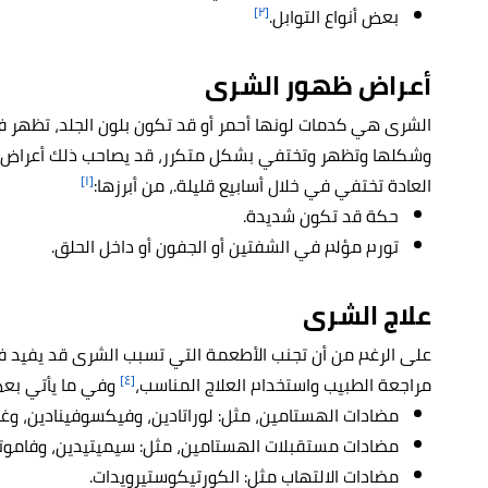
[٢]
بعض أنواع التوابل.
أعراض ظهور الشرى
الشرى هي كدمات لونها أحمر أو قد تكون بلون الجلد، تظهر
وشكلها وتظهر وتختفي بشكل متكرر، قد يصاحب ذلك أعراض أخ
[١]
العادة تختفي في خلال أسابيع قليلة.، من أبرزها:
حكة قد تكون شديدة.
تورم مؤلم في الشفتين أو الجفون أو داخل الحلق.
علاج الشرى
على الرغم من أن تجنب الأطعمة التي تسبب الشرى قد يفيد ف
[٤]
مراجعة الطبيب واستخدام العلاج المناسب،
وفي ما يأتي بعض 
مضادات الهستامين، مثل: لوراتادين، وفيكسوفينادين، وغي
مضادات مستقبلات الهستامين، مثل: سيميتيدين، وفاموتي
مضادات الالتهاب مثل: الكورتيكوستيرويدات.