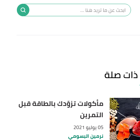
ا
إ
ا
ذات صلة
مأكولات تزوّدك بالطاقة قبل
التمرين
05 يوليو 2021
نرمين البسومي