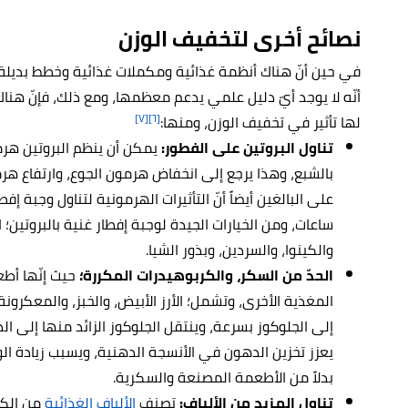
نصائح أخرى لتخفيف الوزن
في حين أنّ هناك أنظمة غذائية ومكملات غذائية وخطط بديلة 
أنّه لا يوجد أيّ دليل علمي يدعم معظمها، ومع ذلك، فإنّ هنا
[٧]
[٦]
لها تأثير في تخفيف الوزن، ومنها:
تناول البروتين على الفطور:
يمكن أن ينظم البروتين ه
بالشبع، وهذا يرجع إلى انخفاض هرمون الجوع، وارتفاع هرم
على البالغين أيضاً أنّ التأثيرات الهرمونية لتناول وجبة إ
ساعات، ومن الخيارات الجيدة لوجبة إفطار غنية بالبروتين؛ 
والكينوا، والسردين، وبذور الشيا.
الحدّ من السكر، والكربوهيدرات المكررة؛
حيث إنّها أط
المغذية الأخرى، وتشمل؛ الأرز الأبيض، والخبز، والمعكرو
إلى الجلوكوز بسرعة، وينتقل الجلوكوز الزائد منها إلى ال
يعزز تخزين الدهون في الأنسجة الدهنية، ويسبب زيادة الو
بدلاً من الأطعمة المصنعة والسكرية.
تناول المزيد من الألياف:
تصنف
الألياف الغذائية
من الكر