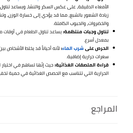
الأمعاء الدقيقة، على عكس السكر والنشا، ويساعد تناول 
زيادة الشعور بالشبع، مما قد يؤدي إلى خسارة الوزن، وتش
والخضروات، والحبوب الكاملة.
تناول وجبات منتظمة:
يساعد تناول الطعام في أوقات م
بمعدل أسرع.
الحرص على
شرب الماء
:
لأنه أحياناً قد يخلط الأشخاص 
سعرات حرارية إضافية.
قراءة الملصقات الغذائية:
حيث إنّها تساهم في اختيار 
الحرارية التي تتناسب مع الحصص الغذائية في حمية تخفي
المراجع
eight loss — cutting calories or increasing exercise?"
,
↑