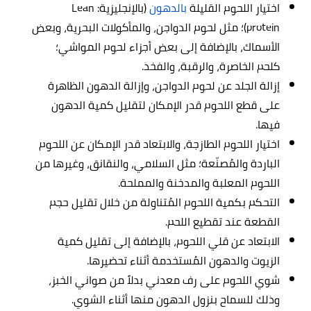
اختيار اللحوم القليلة
بالدهون
(بالإنجليزية: Lean
protein)؛ مثل لحوم الدواجن، والمأكولات البحرية، وبعض
الأسماك، بالإضافة إلى بعض أجزاء لحوم المواشي؛
كلحم الخاصرة، والرقبة، والفخذ.
إزالة الجلد عن لحوم الدواجن، وإزالة الدهون الظاهرة
على قطع اللحوم قدر الإمكان لتقليل كمية الدهون
فيها.
اختيار اللحوم الطازجة، والابتعاد قدر الإمكان عن اللحوم
الباردة والمُصنّعة؛ مثل السلامي، والنقانق، وغيرها من
اللحوم المعلبة والمدخنة والمملحة.
التحكم بكمية اللحوم المُتناولة من خلال تقليل حجم
القطعة عند تقطيع اللحم.
الابتعاد عن قلي اللحوم، بالإضافة إلى تقليل كمية
الزيوت والدهون المُستخدمة أثناء تحضيرها.
شوي اللحوم على رف معدني بدلاً من صواني الخبز،
وذلك للسماح بنزول الدهون منها أثناء الشوي.