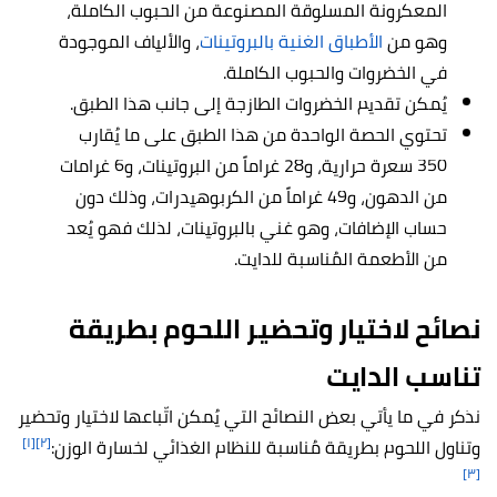
المعكرونة المسلوقة المصنوعة من الحبوب الكاملة،
وهو من
الأطباق الغنية بالبروتينات
، والألياف الموجودة
في الخضروات والحبوب الكاملة.
يُمكن تقديم الخضروات الطازجة إلى جانب هذا الطبق.
تحتوي الحصة الواحدة من هذا الطبق على ما يُقارب
350 سعرة حرارية، و28 غراماً من البروتينات، و6 غرامات
من الدهون، و49 غراماً من الكربوهيدرات، وذلك دون
حساب الإضافات، وهو غني بالبروتينات، لذلك فهو يُعد
من الأطعمة المُناسبة للدايت.
نصائح لاختيار وتحضير اللحوم بطريقة
تناسب الدايت
نذكر في ما يأتي بعض النصائح التي يُمكن اتّباعها لاختيار وتحضير
[١]
[٢]
وتناول اللحوم بطريقة مُناسبة للنظام الغذائي لخسارة الوزن:
[٣]