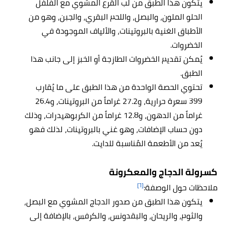
يتكون هذا الطبق من لُب القرع المشوي مع الفلفل
الحلو الملون، والبصل، واللحم البقري، والجبن، وهو من
الأطباق الغنية بالبروتينات، والألياف الموجودة في
الخضروات.
يُمكن تقديم الخضروات الطازجة أو الخبز إلى جانب هذا
الطبق.
تحتوي الحصة الواحدة من هذا الطبق على ما يُقارب
399 سعرة حرارية، و27.2 غراماً من البروتينات، و26.4
غراماً من الدهون، و12.8 غراماً من الكربوهيدرات، وذلك
دون حساب الإضافات، وهو غني بالبروتينات، لذلك فهو
يُعد من الأطعمة المُناسبة للدايت.
كسرولة الدجاج والمعكرونة
[٦]
ملاحظات حول الوصفة:
يتكون هذا الطبق من صدور الدجاج المشوي مع البصل،
والثوم، والريحان، والبقدونس، والكرفس، بالإضافة إلى