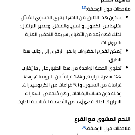
[٤]
ملاحظات حول الوصفة:
يتكون هذا الطبق من اللحم البقري المشوي المُتبّل
بخليط من الكمون، والملح، والفلفل، وعصير البرتقال؛
لذلك فهو يُعد من الأطباق سريعة التحضير الغنية
بالبروتينات.
يُمكن تقديم الخضروات والخبز الرقيق إلى جانب هذا
الطبق.
تحتوي الحصة الواحدة من هذا الطبق على ما يُقارب
155 سعرة حرارية، و13.9 غراماً من البروتينات، و8.6
غرامات من الدهون، و5.1 غرامات من الكربوهيدرات،
وذلك دون حساب الإضافات، وهو مُنخفض السعرات
الحرارية، لذلك فهو يُعد من الأطعمة المُناسبة للدايت.
اللحم المشوي مع القرع
[٥]
ملاحظات حول الوصفة: