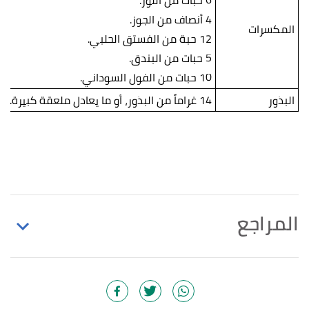
6 حبات من اللوز.
4 أنصاف من الجوز.
المكسرات
12 حبة من الفستق الحلبي.
5 حبات من البندق.
10 حبات من الفول السوداني.
البذور
14 غراماً من البذور، أو ما يعادل ملعقة كبيرة.
المراجع
أ
ب
Kathleen Zelman,
"17 Best Foods for Dieters"
,
^
webmd
, Retrieved 4/1/2021. Edited.