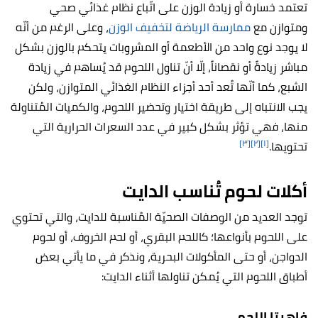
تعتمد خسارة أو زيادة الوزن على اتّباع نظام غذائي صحي
ومتوازن مع
ممارسة الرياضة لتخفيف الوزن
، وعلى الرغم من أنّه
لا يوجد نوع واحد من الأطعمة أو المشروبات يتحكم بالوزن بشكل
مباشر زيادةً أو نقصاناً، إلّا أنّ تناول اللحوم قد يُساهم في زيادة
الشبع، كما أنّها تُعد أحد أجزاء النظام الغذائي المتوازن، ولكن
يجب الانتباه إلى طريقة اختيار وتحضير اللحوم، والكميات المُتناولة
منها، فهي تؤثر بشكل كبير في عدد السعرات الحرارية التي
[٣]
[٢]
[١]
تحتويها.
أكلات لحوم تُناسب الدايت
توجد العديد من الوصفات الصحيّة المُناسبة للدايت، والتي تحتوي
على اللحوم بأنواعها؛ كاللحم البقري، أو لحم الخروف، أو لحوم
الدواجن، أو حتى المأكولات البحرية، ونذكر في ما يأتي بعض
أطباق اللحوم التي يُمكن تناولها أثناء الدايت:
فاهيتا اللحم